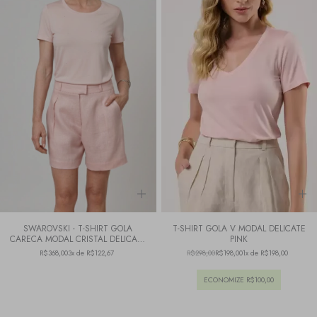
T-SHIRT GOLA V MODAL DELICATE
CALÇA RETA ALFAIATARIA DELICATE
PINK
PINK
R$298,00
R$198,00
1x de R$198,00
R$1.208,00
R$728,00
6x de R$121,33
ECONOMIZE
R$100,00
ECONOMIZE
R$480,00