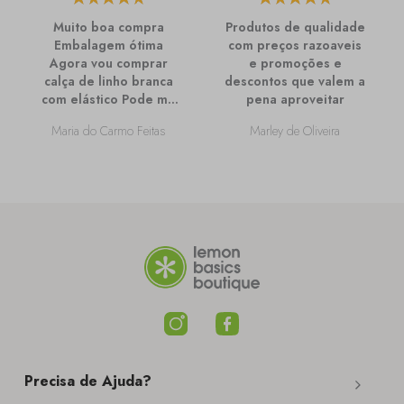
Muito boa compra
Produtos de qualidade
Embalagem ótima
com preços razoaveis
Agora vou comprar
e promoções e
calça de linho branca
descontos que valem a
com elástico Pode me
pena aproveitar
passar mais
Maria do Carmo Feitas
Marley de Oliveira
informações sobre
ela?
Precisa de Ajuda?