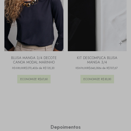
BLUSA MANGA 3/4 DECOTE
KIT DESCOMPLICA BLUSA
CANOA MODAL MARINHO
MANGA 3/4
R$338,00
R$270,40
2x de R$135,20
R$676,00
R$646,00
6x de R$107,67
ECONOMIZE
R$67,60
ECONOMIZE
R$30,00
Depoimentos