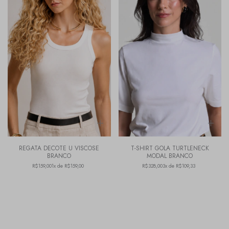
REGATA DECOTE U VISCOSE
T-SHIRT GOLA TURTLENECK
BRANCO
MODAL BRANCO
R$159,00
1x de R$159,00
R$328,00
3x de R$109,33