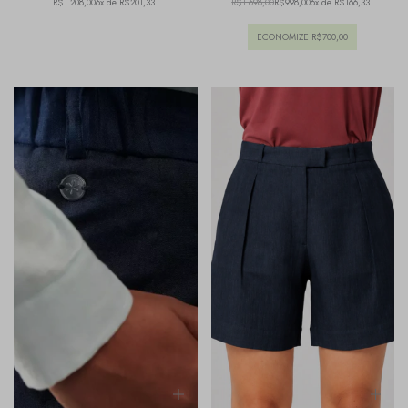
R$1.208,00
6x de R$201,33
R$1.698,00
R$998,00
6x de R$166,33
ECONOMIZE
R$700,00