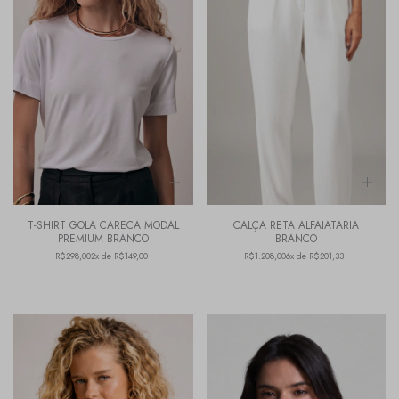
T-SHIRT GOLA CARECA MODAL
CALÇA RETA ALFAIATARIA
PREMIUM BRANCO
BRANCO
R$298,00
2x de R$149,00
R$1.208,00
6x de R$201,33