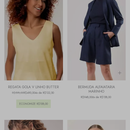
REGATA GOLA V LINHO BUTTER
BERMUDA ALFAIATARIA
MARINHO
R$598,00
R$490,00
4x de R$122,50
R$948,00
6x de R$158,00
ECONOMIZE
R$108,00