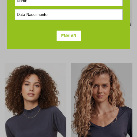
BLUSA MANGA LONGA GOLA
BLUSA MANGA LONGA GOLA
CARECA MODAL MARINHO
TURTLENECK MODAL MARINHO
R$358,00
3x de R$119,33
R$328,00
3x de R$109,33