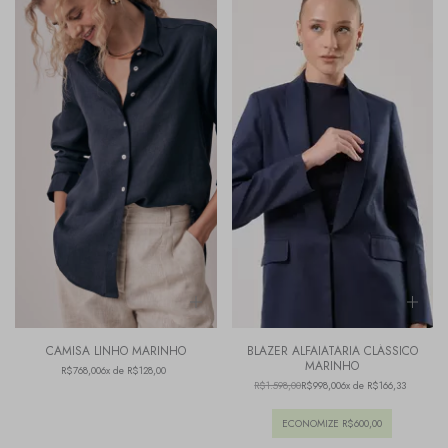
CAMISA LINHO MARINHO
BLAZER ALFAIATARIA CLÁSSICO
MARINHO
R$768,00
6x de R$128,00
R$1.598,00
R$998,00
6x de R$166,33
ECONOMIZE
R$600,00