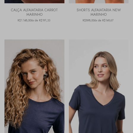
CALÇA ALFAIATARIA CARROT
SHORTS ALFAIATARIA NEW
MARINHO
MARINHO
R$1.148,00
6x de R$191,33
R$898,00
6x de R$149,67