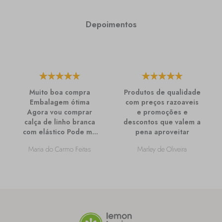
Depoimentos
Muito boa compra
Produtos de qualidade
Embalagem ótima
com preços razoaveis
Agora vou comprar
e promoções e
calça de linho branca
descontos que valem a
com elástico Pode me
pena aproveitar
passar mais
Maria do Carmo Feitas
Marley de Oliveira
informações sobre
ela?